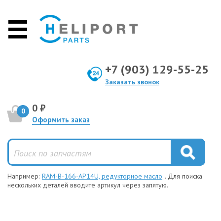
+7 (903) 129-55-25
Заказать звонок
0 ₽
0
Оформить заказ
Например:
RAM-B-166-AP14U, редукторное масло
. Для поиска
нескольких деталей вводите артикул через запятую.