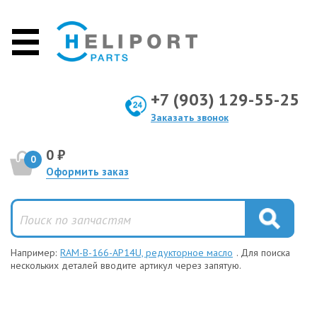
+7 (903) 129-55-25
Заказать звонок
0 ₽
0
Оформить заказ
Например:
RAM-B-166-AP14U, редукторное масло
. Для поиска
нескольких деталей вводите артикул через запятую.