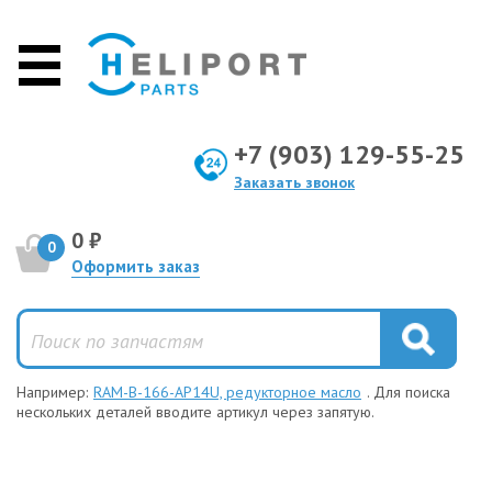
+7 (903) 129-55-25
Заказать звонок
0 ₽
0
Оформить заказ
Например:
RAM-B-166-AP14U, редукторное масло
. Для поиска
нескольких деталей вводите артикул через запятую.