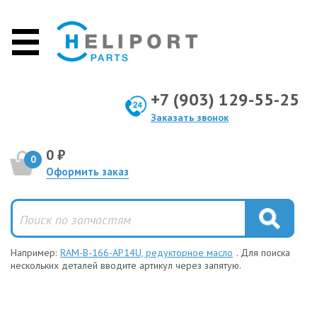
+7 (903) 129-55-25
Заказать звонок
0 ₽
0
Оформить заказ
Например:
RAM-B-166-AP14U, редукторное масло
. Для поиска
нескольких деталей вводите артикул через запятую.