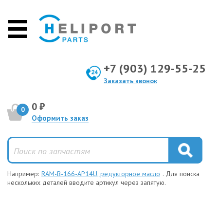
+7 (903) 129-55-25
Заказать звонок
0 ₽
0
Оформить заказ
Например:
RAM-B-166-AP14U, редукторное масло
. Для поиска
нескольких деталей вводите артикул через запятую.