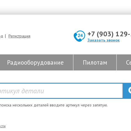
+7 (903) 129
|
од
Регистрация
Заказать звонок
Радиооборудование
Пилотам
С
 поиска нескольких деталей вводите артикул через запятую.
сти