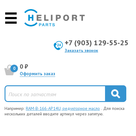
+7 (903) 129-55-25
Заказать звонок
0 ₽
0
Оформить заказ
Например:
RAM-B-166-AP14U, редукторное масло
. Для поиска
нескольких деталей вводите артикул через запятую.