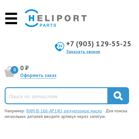
+7 (903) 129-55-25
Заказать звонок
0 ₽
0
Оформить заказ
Например:
RAM-B-166-AP14U, редукторное масло
. Для поиска
нескольких деталей вводите артикул через запятую.