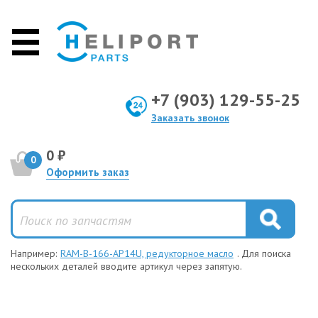
+7 (903) 129-55-25
Заказать звонок
0 ₽
0
Оформить заказ
Например:
RAM-B-166-AP14U, редукторное масло
. Для поиска
нескольких деталей вводите артикул через запятую.