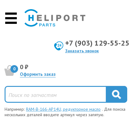
+7 (903) 129-55-25
Заказать звонок
0 ₽
0
Оформить заказ
Например:
RAM-B-166-AP14U, редукторное масло
. Для поиска
нескольких деталей вводите артикул через запятую.