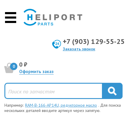
+7 (903) 129-55-25
Заказать звонок
0 ₽
0
Оформить заказ
Например:
RAM-B-166-AP14U, редукторное масло
. Для поиска
нескольких деталей вводите артикул через запятую.