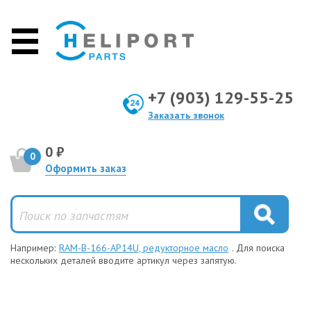
+7 (903) 129-55-25
Заказать звонок
0 ₽
0
Оформить заказ
Например:
RAM-B-166-AP14U, редукторное масло
. Для поиска
нескольких деталей вводите артикул через запятую.