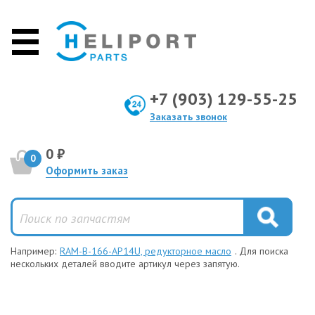
+7 (903) 129-55-25
Заказать звонок
0 ₽
0
Оформить заказ
Например:
RAM-B-166-AP14U, редукторное масло
. Для поиска
нескольких деталей вводите артикул через запятую.