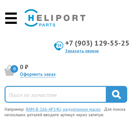
+7 (903) 129-55-25
Заказать звонок
0 ₽
0
Оформить заказ
Например:
RAM-B-166-AP14U, редукторное масло
. Для поиска
нескольких деталей вводите артикул через запятую.