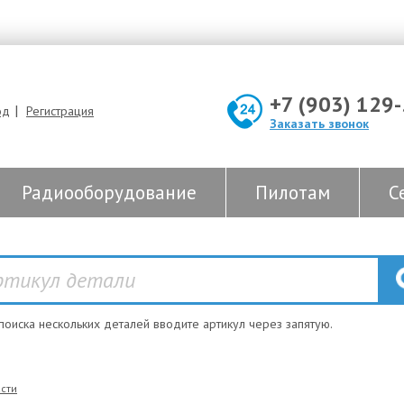
+7 (903) 129
|
од
Регистрация
Заказать звонок
Радиооборудование
Пилотам
С
 поиска нескольких деталей вводите артикул через запятую.
сти