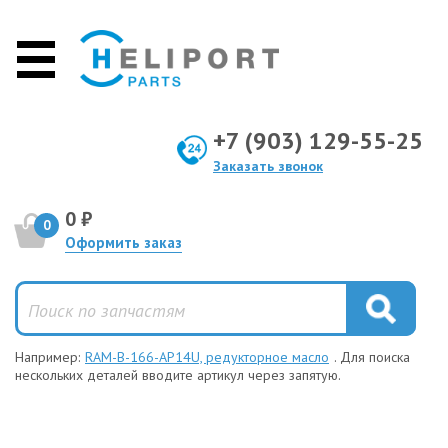
+7 (903) 129-55-25
Заказать звонок
0 ₽
0
Оформить заказ
Например:
RAM-B-166-AP14U, редукторное масло
. Для поиска
нескольких деталей вводите артикул через запятую.