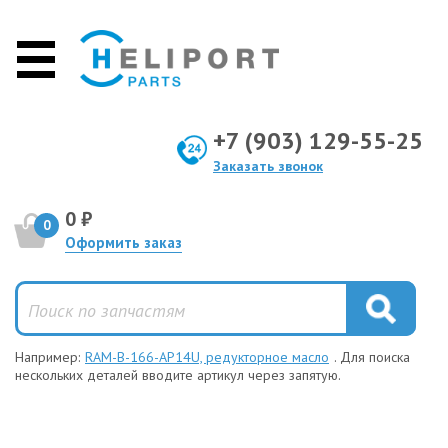
+7 (903) 129-55-25
Заказать звонок
0 ₽
0
Оформить заказ
Например:
RAM-B-166-AP14U, редукторное масло
. Для поиска
нескольких деталей вводите артикул через запятую.