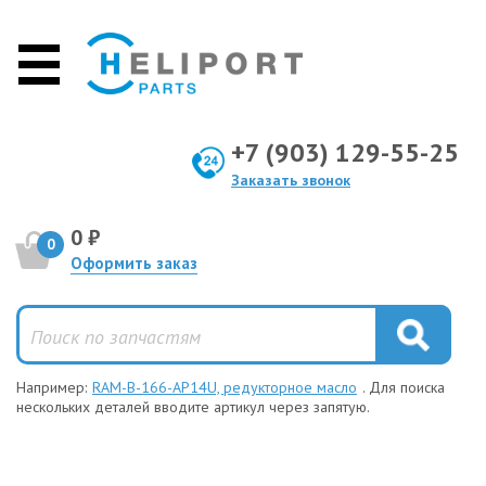
+7 (903) 129-55-25
Заказать звонок
0 ₽
0
Оформить заказ
Например:
RAM-B-166-AP14U, редукторное масло
. Для поиска
нескольких деталей вводите артикул через запятую.