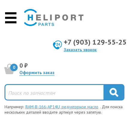
+7 (903) 129-55-25
Заказать звонок
0 ₽
0
Оформить заказ
Например:
RAM-B-166-AP14U, редукторное масло
. Для поиска
нескольких деталей вводите артикул через запятую.