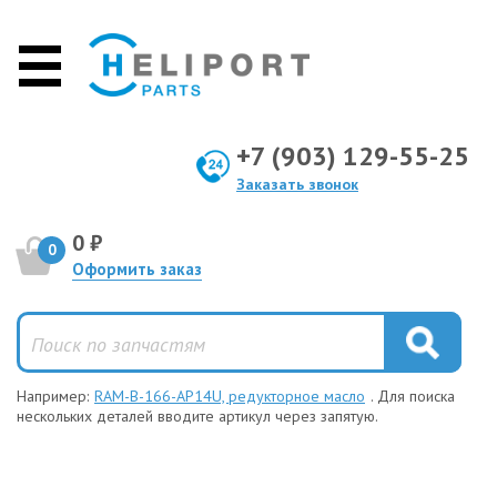
+7 (903) 129-55-25
Заказать звонок
0 ₽
0
Оформить заказ
Например:
RAM-B-166-AP14U, редукторное масло
. Для поиска
нескольких деталей вводите артикул через запятую.