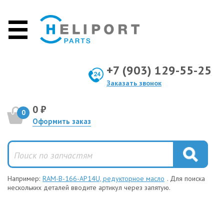
+7 (903) 129-55-25
Заказать звонок
0 ₽
0
Оформить заказ
Например:
RAM-B-166-AP14U, редукторное масло
. Для поиска
нескольких деталей вводите артикул через запятую.