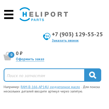
+7 (903) 129-55-25
Заказать звонок
0 ₽
0
Оформить заказ
Например:
RAM-B-166-AP14U, редукторное масло
. Для поиска
нескольких деталей вводите артикул через запятую.