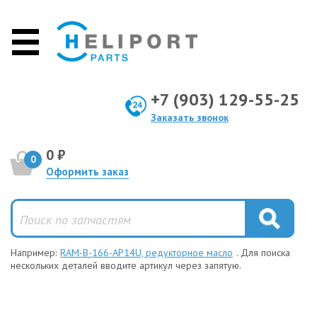
+7 (903) 129-55-25
Заказать звонок
0 ₽
0
Оформить заказ
Например:
RAM-B-166-AP14U, редукторное масло
. Для поиска
нескольких деталей вводите артикул через запятую.