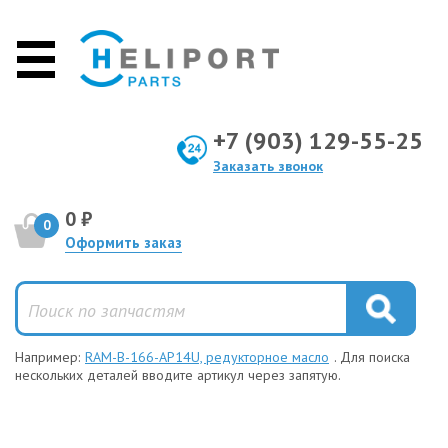
+7 (903) 129-55-25
Заказать звонок
0 ₽
0
Оформить заказ
Например:
RAM-B-166-AP14U, редукторное масло
. Для поиска
нескольких деталей вводите артикул через запятую.