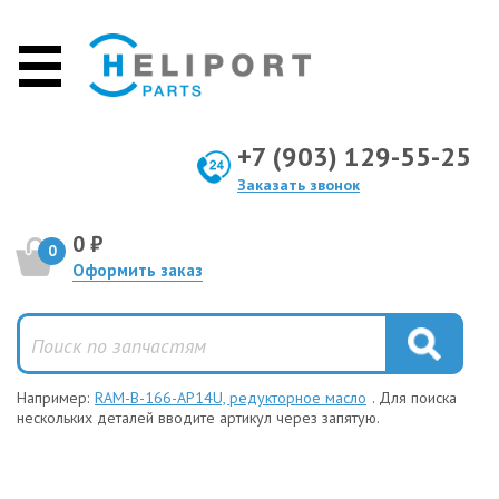
+7 (903) 129-55-25
Заказать звонок
0 ₽
0
Оформить заказ
Например:
RAM-B-166-AP14U, редукторное масло
. Для поиска
нескольких деталей вводите артикул через запятую.