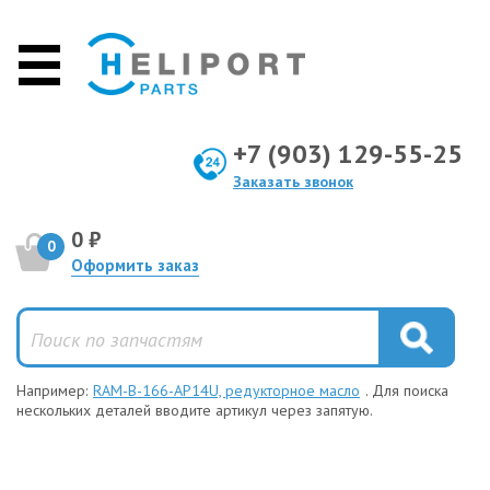
+7 (903) 129-55-25
Заказать звонок
0 ₽
0
Оформить заказ
Например:
RAM-B-166-AP14U, редукторное масло
. Для поиска
нескольких деталей вводите артикул через запятую.