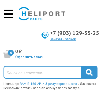
+7 (903) 129-55-25
Заказать звонок
0 ₽
0
Оформить заказ
Например:
RAM-B-166-AP14U, редукторное масло
. Для поиска
нескольких деталей вводите артикул через запятую.