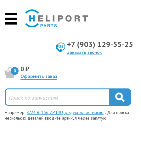
+7 (903) 129-55-25
Заказать звонок
0 ₽
0
Оформить заказ
Например:
RAM-B-166-AP14U, редукторное масло
. Для поиска
нескольких деталей вводите артикул через запятую.