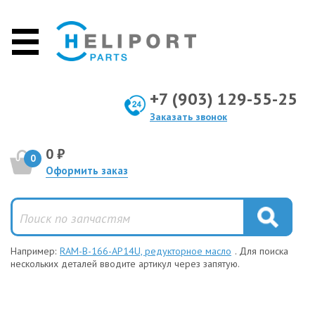
+7 (903) 129-55-25
Заказать звонок
0 ₽
0
Оформить заказ
Например:
RAM-B-166-AP14U, редукторное масло
. Для поиска
нескольких деталей вводите артикул через запятую.