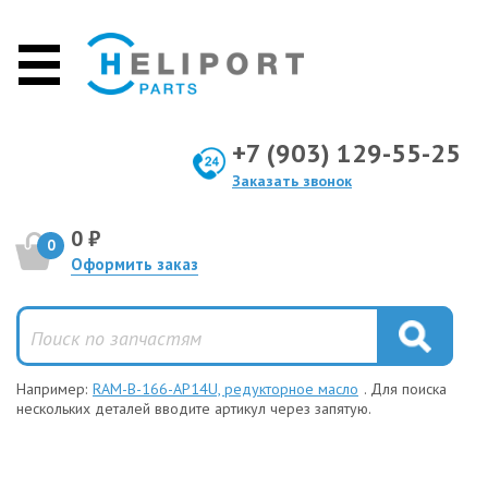
+7 (903) 129-55-25
Заказать звонок
0 ₽
0
Оформить заказ
Например:
RAM-B-166-AP14U, редукторное масло
. Для поиска
нескольких деталей вводите артикул через запятую.