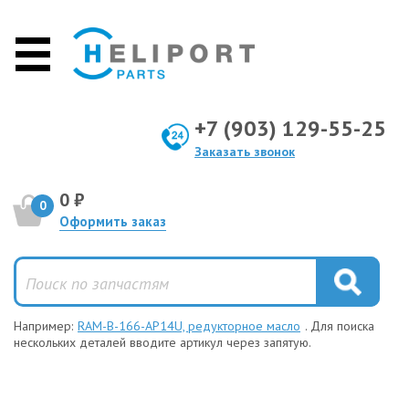
+7 (903) 129-55-25
Заказать звонок
0 ₽
0
Оформить заказ
Например:
RAM-B-166-AP14U, редукторное масло
. Для поиска
нескольких деталей вводите артикул через запятую.