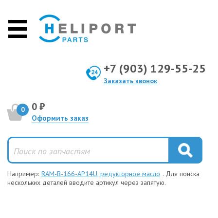
+7 (903) 129-55-25
Заказать звонок
0 ₽
0
Оформить заказ
Например:
RAM-B-166-AP14U, редукторное масло
. Для поиска
нескольких деталей вводите артикул через запятую.