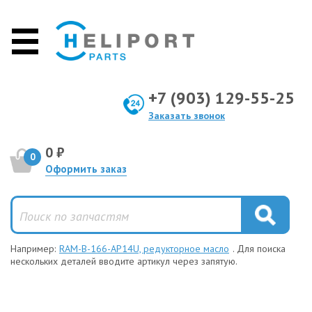
+7 (903) 129-55-25
Заказать звонок
0 ₽
0
Оформить заказ
Например:
RAM-B-166-AP14U, редукторное масло
. Для поиска
нескольких деталей вводите артикул через запятую.