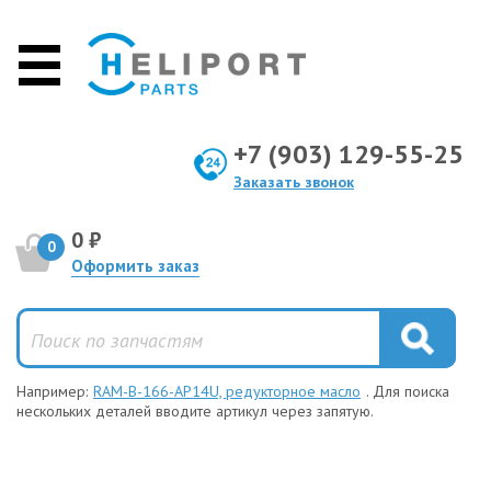
+7 (903) 129-55-25
Заказать звонок
0 ₽
0
Оформить заказ
Например:
RAM-B-166-AP14U, редукторное масло
. Для поиска
нескольких деталей вводите артикул через запятую.