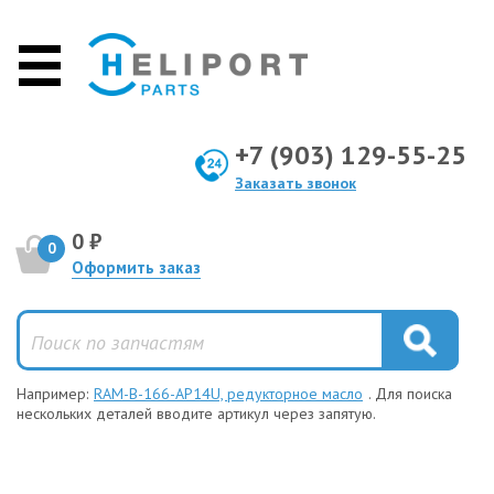
+7 (903) 129-55-25
Заказать звонок
0 ₽
0
Оформить заказ
Например:
RAM-B-166-AP14U, редукторное масло
. Для поиска
нескольких деталей вводите артикул через запятую.