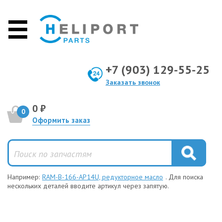
+7 (903) 129-55-25
Заказать звонок
0 ₽
0
Оформить заказ
Например:
RAM-B-166-AP14U, редукторное масло
. Для поиска
нескольких деталей вводите артикул через запятую.