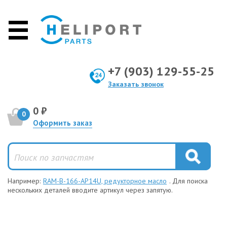
+7 (903) 129-55-25
Заказать звонок
0 ₽
0
Оформить заказ
Например:
RAM-B-166-AP14U, редукторное масло
. Для поиска
нескольких деталей вводите артикул через запятую.