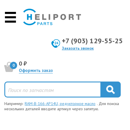
+7 (903) 129-55-25
Заказать звонок
0 ₽
0
Оформить заказ
Например:
RAM-B-166-AP14U, редукторное масло
. Для поиска
нескольких деталей вводите артикул через запятую.