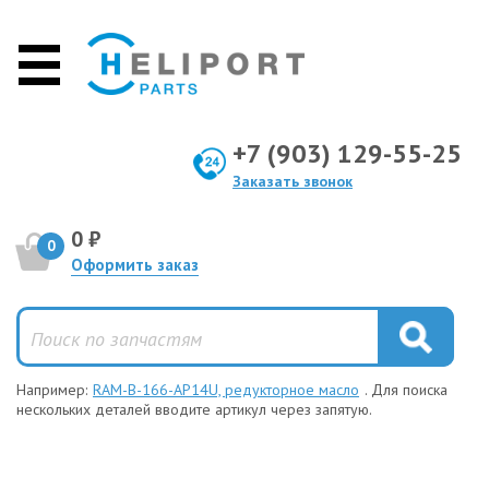
+7 (903) 129-55-25
Заказать звонок
0 ₽
0
Оформить заказ
Например:
RAM-B-166-AP14U, редукторное масло
. Для поиска
нескольких деталей вводите артикул через запятую.