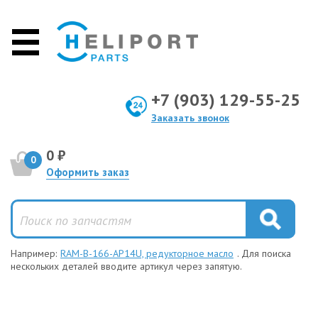
+7 (903) 129-55-25
Заказать звонок
0 ₽
0
Оформить заказ
Например:
RAM-B-166-AP14U, редукторное масло
. Для поиска
нескольких деталей вводите артикул через запятую.