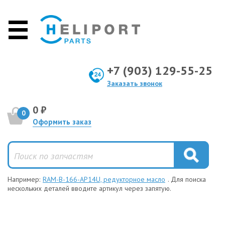
+7 (903) 129-55-25
Заказать звонок
0 ₽
0
Оформить заказ
Например:
RAM-B-166-AP14U, редукторное масло
. Для поиска
нескольких деталей вводите артикул через запятую.