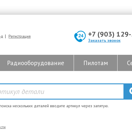
+7 (903) 129
|
од
Регистрация
Заказать звонок
Радиооборудование
Пилотам
С
 поиска нескольких деталей вводите артикул через запятую.
сти