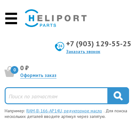
+7 (903) 129-55-25
Заказать звонок
0 ₽
0
Оформить заказ
Например:
RAM-B-166-AP14U, редукторное масло
. Для поиска
нескольких деталей вводите артикул через запятую.