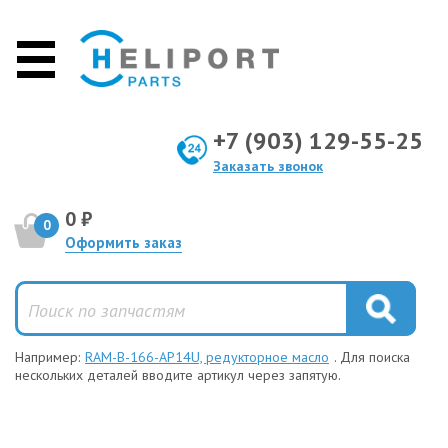
+7 (903) 129-55-25
Заказать звонок
0 ₽
0
Оформить заказ
Например:
RAM-B-166-AP14U, редукторное масло
. Для поиска
нескольких деталей вводите артикул через запятую.