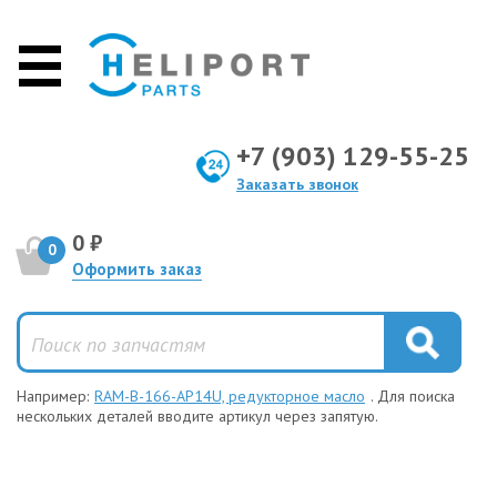
+7 (903) 129-55-25
Заказать звонок
0 ₽
0
Оформить заказ
Например:
RAM-B-166-AP14U, редукторное масло
. Для поиска
нескольких деталей вводите артикул через запятую.