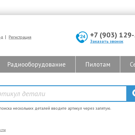
+7 (903) 129
|
од
Регистрация
Заказать звонок
Радиооборудование
Пилотам
С
 поиска нескольких деталей вводите артикул через запятую.
сти