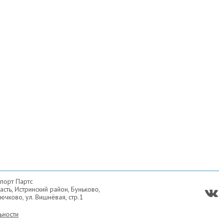
порт Партс
сть, Истринский район, Буньково,
ючково, ул. Вишнёвая, стр.1
ьности