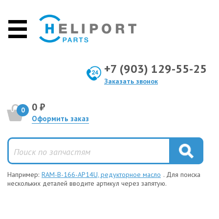
+7 (903) 129-55-25
Заказать звонок
0 ₽
0
Оформить заказ
Например:
RAM-B-166-AP14U, редукторное масло
. Для поиска
нескольких деталей вводите артикул через запятую.