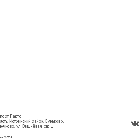
порт Партс
сть, Истринский район, Буньково,
ючково, ул. Вишнёвая, стр.1
ьности