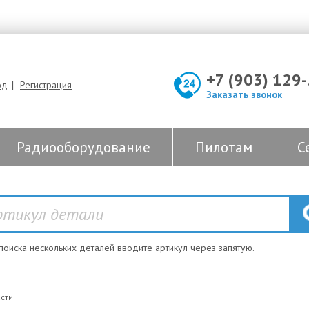
+7 (903) 129
|
од
Регистрация
Заказать звонок
Радиооборудование
Пилотам
С
 поиска нескольких деталей вводите артикул через запятую.
сти