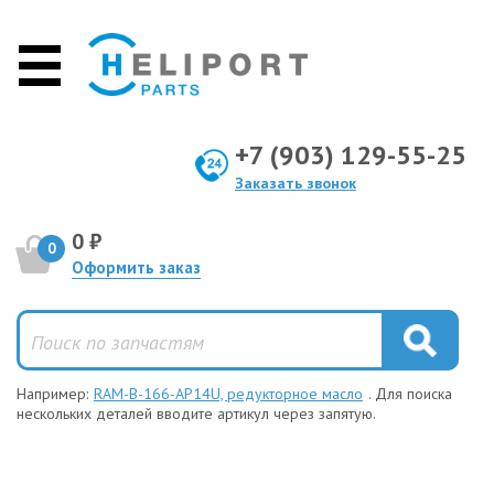
+7 (903) 129-55-25
Заказать звонок
0 ₽
0
Оформить заказ
Например:
RAM-B-166-AP14U, редукторное масло
. Для поиска
нескольких деталей вводите артикул через запятую.