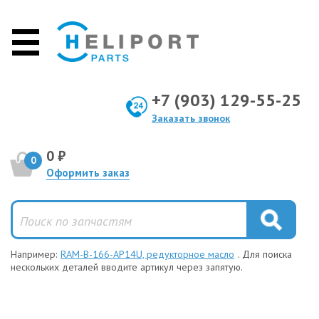
+7 (903) 129-55-25
Заказать звонок
0 ₽
0
Оформить заказ
Например:
RAM-B-166-AP14U, редукторное масло
. Для поиска
нескольких деталей вводите артикул через запятую.